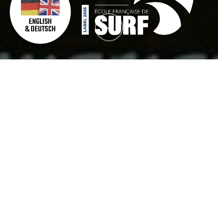
COOKIES
Lors de la consultation de notre site, des cookies sont susceptibles d'être
déposés sur votre ordinateur, votre mobile ou votre tablette.
Un cookie (ou témoin de connexion) est un fichier texte stocké sur le disque
dur de votre terminal (ordinateur, tablette, mobile) par le biais de votre