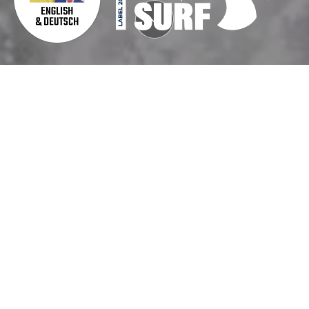
COORDONNÉES
Afin de mieux répondre à vos attentes, nous vous remercions de remplir les
champs suivants :
333 rue des câbles sous marins
29760 Penmarc’h
+33 6 63 20 06 89